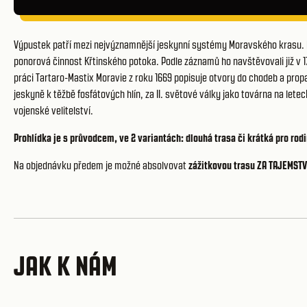
Výpustek patří mezi nejvýznamnější jeskynní systémy Moravského krasu. M
ponorová činnost Křtinského potoka. Podle záznamů ho navštěvovali již v 17
práci Tartaro-Mastix Moravie z roku 1669 popisuje otvory do chodeb a propa
jeskyně k těžbě fosfátových hlín, za II. světové války jako továrna na let
vojenské velitelství.
Prohlídka je s průvodcem, ve 2 variantách: dlouhá trasa či krátká pro rod
Na objednávku předem je možné absolvovat
zážitkovou trasu ZA TAJEMST
JAK K NÁM