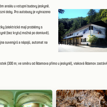
ém areálu u vstupní budovy jeskyně.
ozní doby. Pro autobusy je vyhrazeno
ky (elektrické mají problémy s
eskyně (bez krytu) možná po domluvě).
dejna suvenýrů a nápojů, automat na
pustek (300 m; ve směru od Adamova přímo u jeskyně), vlaková Adamov zastávk