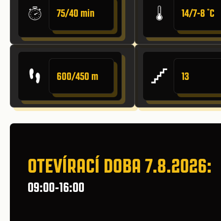
75/40 min
14/7-8 ˚C
600/450 m
13
OTEVÍRACÍ DOBA 7.8.2026:
09:00-16:00