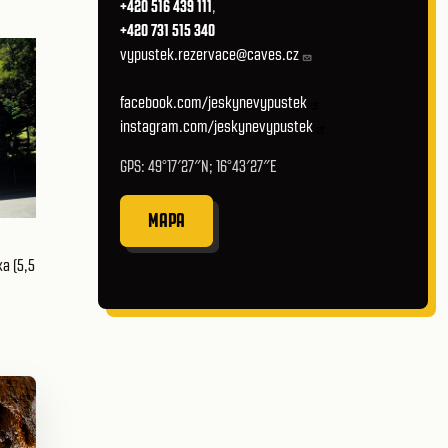
+420 516 439 111
,
+420 731 515 340
vypustek.rezervace@caves.cz
facebook.com/jeskynevypustek
instagram.com/jeskynevypustek
GPS: 49°17′27″N; 16°43′27″E
MAPA
a (5,5