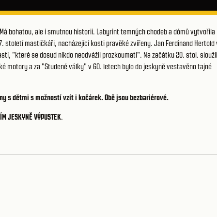
á bohatou, ale i smutnou historii. Labyrint temných chodeb a dómů vytvořila
. století mastičkáři, nacházející kosti pravěké zvířeny. Jan Ferdinand Hertold 
stí, "které se dosud nikdo neodvážil prozkoumati". Na začátku 20. stol. slouži
ecké motory a za "Studené války" v 60. letech bylo do jeskyně vestavěno tajné
iny s dětmi s možností vzít i kočárek. Obě jsou bezbariérové.
VÍM JESKYNĚ VÝPUSTEK
.