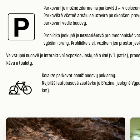
Parkování je možné zdarma na
parkovišti
v oplocen
Parkoviště včetně areálu se uzavírá po skončení prov
parkování vedle budovy.
Prohlídka jeskyně je
bezbariérová
pro mechanické vozí
vyššími prahy. Prohlídka s el. vozíkem jen prostor j
Ve vstupní budově je interaktivní
expozice Jeskyně a lidé
(v 1. patře), pro
kávu a toalety.
Kola lze parkovat poblíž budovy pokladny.
Nejbližší autobusová zastávka je Březina, jeskyně Vý
km).