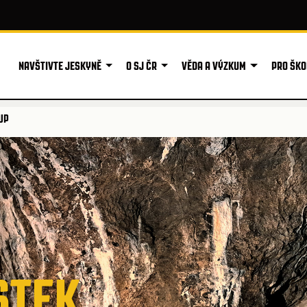
NAVŠTIVTE JESKYNĚ
O SJ ČR
VĚDA A VÝZKUM
PRO ŠKO
UP
STEK