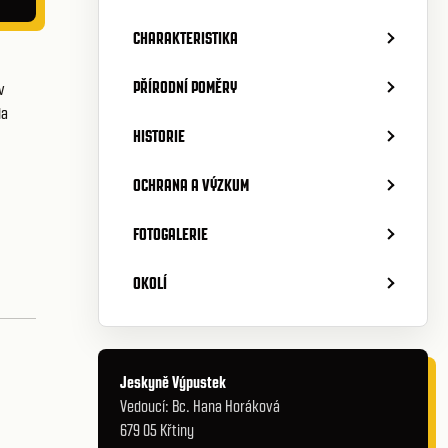
CHARAKTERISTIKA
PŘÍRODNÍ POMĚRY
v
la
HISTORIE
OCHRANA A VÝZKUM
FOTOGALERIE
OKOLÍ
Jeskyně Výpustek
Vedoucí: Bc. Hana Horáková
679 05 Křtiny