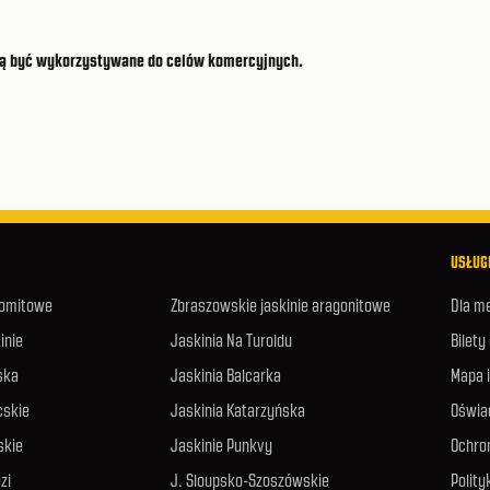
 mogą być wykorzystywane do celów komercyjnych.
USŁUGI
lomitowe
Zbraszowskie jaskinie aragonitowe
Dla m
inie
Jaskinia Na Turoldu
Bilety
ska
Jaskinia Balcarka
Mapa 
cskie
Jaskinia Katarzyńska
Oświa
skie
Jaskinie Punkvy
Ochro
zi
J. Sloupsko-Szoszówskie
Polity