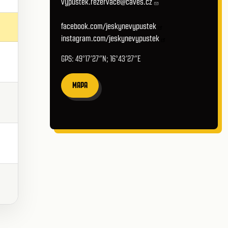
vypustek.rezervace@caves.cz
facebook.com/jeskynevypustek
instagram.com/jeskynevypustek
GPS: 49°17′27″N; 16°43′27″E
MAPA