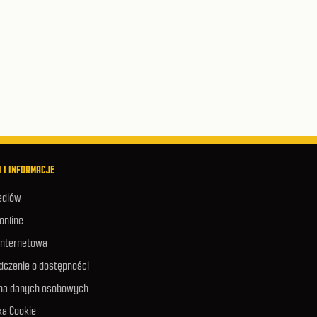
 I INFORMACJE
ediów
 online
internetowa
dczenie o dostępności
na danych osobowych
ka Cookie