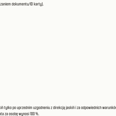
kazaniem dokumentu/ID karty).
ń tylko po uprzednim uzgodneniu z direkcją jaskiń i za odpowiednich warunkó
ata za osobę wynosi 100 %.