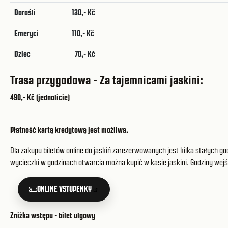
Dorośli
130,- Kč
Emeryci
110,- Kč
Dziec
70,- Kč
Trasa przygodowa - Za tajemnicami jaskini:
490,- Kč (jednolicie)
Płatność kartą kredytową jest możliwa.
Dla zakupu biletów online do jaskiń zarezerwowanych jest kilka stałych god
wycieczki w godzinach otwarcia można kupić w kasie jaskini. Godziny wejś
ONLINE VSTUPENKY
Zniżka wstępu - bilet ulgowy