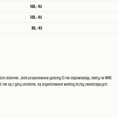
160,- Kč
120,- Kč
80,- Kč
zin dziennie. Jeśli proponowane godziny Ci nie odpowiadają, bilety na INNE
ć nie są z góry ustalone, są organizowane według liczby zwiedzających.