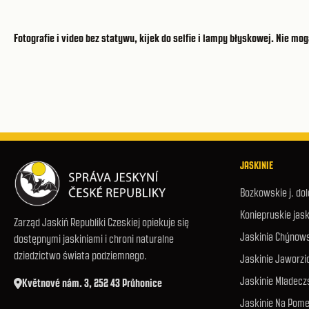
Fotografie i video bez statywu, kijek do selfie i lampy błyskowej. Nie
JASKINIE
Bozkowskie j. do
Koniepruskie jask
Zarząd Jaskiń Republiki Czeskiej opiekuje się
Jaskinia Chýnow
dostępnymi jaskiniami i chroni naturalne
dziedzictwo świata podziemnego.
Jaskinie Jaworzi
Jaskinie Mladecz
Květnové nám. 3, 252 43 Průhonice
Jaskinie Na Pome