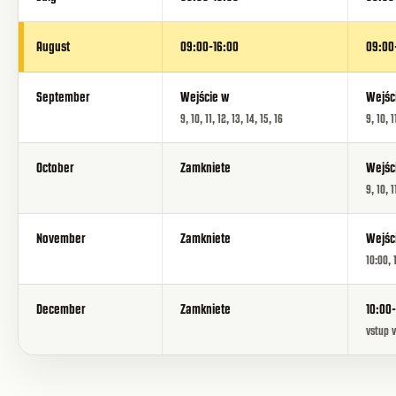
August
09:00-16:00
09:00
September
Wejście w
Wejśc
9, 10, 11, 12, 13, 14, 15, 16
9, 10, 1
October
Zamkniete
Wejśc
9, 10, 1
November
Zamkniete
Wejśc
10:00, 
December
Zamkniete
10:00-
vstup v