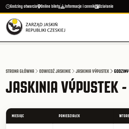
Przejdź do treści
Godziny otwarcia
Online bilety
Informacje i cennik
Działanie
STRONA GŁÓWNA
ODWIEDŹ JASKINIE
JASKINIA VÝPUSTEK
GODZINY
JASKINIA VÝPUSTEK 
MIESIĄC
PONIEDZIAŁEK
WTORE