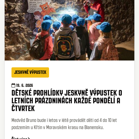
JESKYNĚ VÝPUSTEK
19. 6. 2026
DĚTSKÉ PROHLÍDKY JESKYNĚ VÝPUSTEK O
LETNÍCH PRÁZDNINÁCH KAŽDÉ PONDĚLÍ A
ČTVRTEK
Medvěd Bruno bude i letos v létě provádět děti od 4 do 10 let
podzemím u Křtin v Moravském krasu na Blanensku.