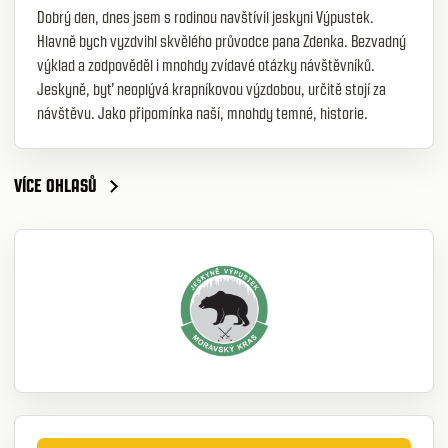
Dobrý den, dnes jsem s rodinou navštívil jeskyni Výpustek.
Hlavně bych vyzdvihl skvělého průvodce pana Zdenka. Bezvadný
výklad a zodpověděl i mnohdy zvídavé otázky návštěvníků.
Jeskyně, byť neoplývá krapníkovou výzdobou, určitě stojí za
návštěvu. Jako připomínka naší, mnohdy temné, historie.
VÍCE OHLASŮ