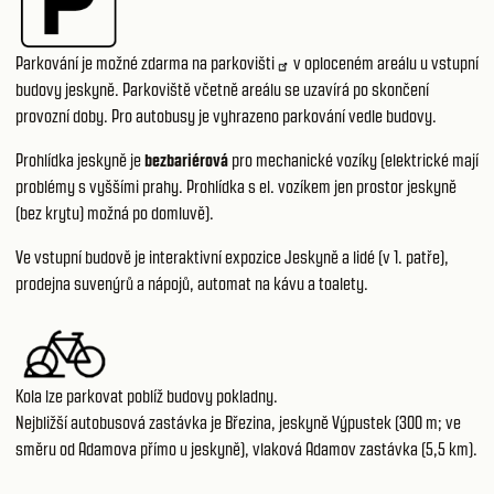
Parkování je možné zdarma na
parkovišti
v oploceném areálu u vstupní
budovy jeskyně. Parkoviště včetně areálu se uzavírá po skončení
provozní doby. Pro autobusy je vyhrazeno parkování vedle budovy.
Prohlídka jeskyně je
bezbariérová
pro mechanické vozíky (elektrické mají
problémy s vyššími prahy. Prohlídka s el. vozíkem jen prostor jeskyně
(bez krytu) možná po domluvě).
Ve vstupní budově je interaktivní
expozice Jeskyně a lidé
(v 1. patře),
prodejna suvenýrů a nápojů, automat na kávu a toalety.
Kola lze parkovat poblíž budovy pokladny.
Nejbližší autobusová zastávka je Březina, jeskyně Výpustek (300 m; ve
směru od Adamova přímo u jeskyně), vlaková Adamov zastávka (5,5 km).