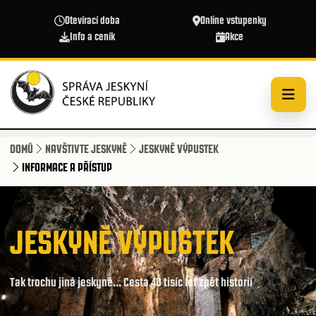
Přejít k hlavnímu obsahu
Otevírací doba
Online vstupenky
Info a ceník
Akce
DOMŮ
NAVŠTIVTE JESKYNĚ
JESKYNĚ VÝPUSTEK
INFORMACE A PŘÍSTUP
JESKYNĚ VÝPUSTEK
Tak trochu jiná jeskyně... Cesta 40 tisíc let zpět historií