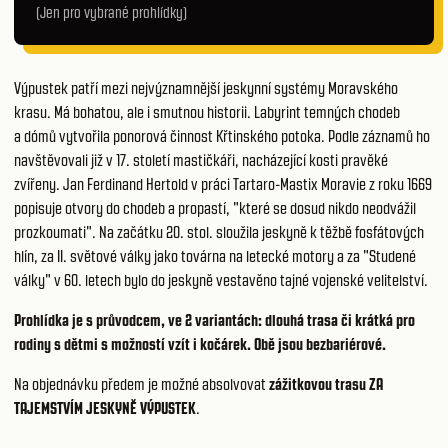
(Jen pro vybrané prohlídky)
Výpustek patří mezi nejvýznamnější jeskynní systémy Moravského
krasu. Má bohatou, ale i smutnou historii. Labyrint temných chodeb
a dómů vytvořila ponorová činnost Křtinského potoka. Podle záznamů ho
navštěvovali již v 17. století mastičkáři, nacházející kosti pravěké
zvířeny. Jan Ferdinand Hertold v práci Tartaro-Mastix Moravie z roku 1669
popisuje otvory do chodeb a propastí, "které se dosud nikdo neodvážil
prozkoumati". Na začátku 20. stol. sloužila jeskyně k těžbě fosfátových
hlín, za II. světové války jako továrna na letecké motory a za "Studené
války" v 60. letech bylo do jeskyně vestavěno tajné vojenské velitelství.
Prohlídka je s průvodcem, ve 2 variantách: dlouhá trasa či krátká pro
rodiny s dětmi s možností vzít i kočárek. Obě jsou bezbariérové.
Na objednávku předem je možné absolvovat
zážitkovou trasu ZA
TAJEMSTVÍM JESKYNĚ VÝPUSTEK
.