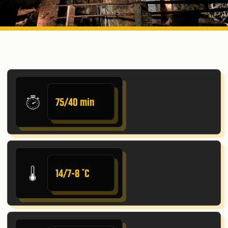
75/40 min
14/7-8 ˚C