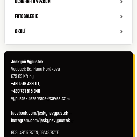
OCHRANA A VÝZKUM
FOTOGALERIE
OKOLÍ
Jeskyně Výpustek
Vedoucí: Bc. Hana Horáková
679 05 Křtiny
+420 516 439 111
,
+420 731 515 340
vypustek.rezervace@caves.cz
facebook.com/jeskynevypustek
instagram.com/jeskynevypustek
GPS: 49°17′27″N; 16°43′27″E