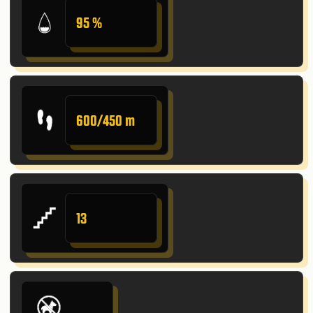
95 %
600/450 m
13