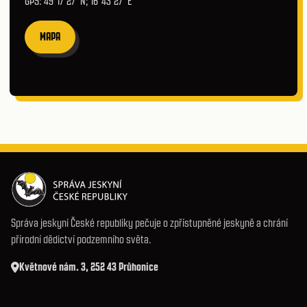
GPS: 49°17′27″N; 16°43′27″E
MAPA
Správa jeskyní České republiky pečuje o zpřístupněné jeskyně a chrání
přírodní dědictví podzemního světa.
Květnové nám. 3, 252 43 Průhonice