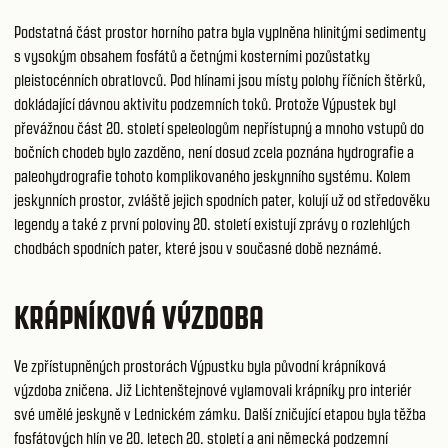
Podstatná část prostor horního patra byla vyplněna hlinitými sedimenty
s vysokým obsahem fosfátů a četnými kosterními pozůstatky
pleistocénních obratlovců. Pod hlínami jsou místy polohy říčních štěrků,
dokládající dávnou aktivitu podzemních toků. Protože Výpustek byl
převážnou část 20. století speleologům nepřístupný a mnoho vstupů do
bočních chodeb bylo zazděno, není dosud zcela poznána hydrografie a
paleohydrografie tohoto komplikovaného jeskynního systému. Kolem
jeskynních prostor, zvláště jejich spodních pater, kolují už od středověku
legendy a také z první poloviny 20. století existují zprávy o rozlehlých
chodbách spodních pater, které jsou v současné době neznámé.
KRÁPNÍKOVÁ VÝZDOBA
Ve zpřístupněných prostorách Výpustku byla původní krápníková
výzdoba zničena. Již Lichtenštejnové vylamovali krápníky pro interiér
své umělé jeskyně v Lednickém zámku. Další zničující etapou byla těžba
fosfátových hlín ve 20. letech 20. století a ani německá podzemní