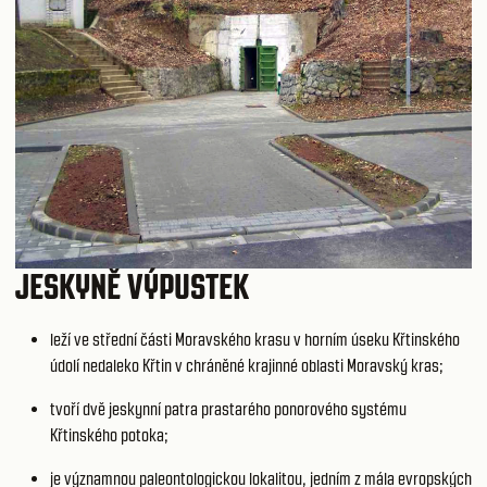
JESKYNĚ VÝPUSTEK
leží ve střední části Moravského krasu v horním úseku Křtinského
údolí nedaleko Křtin v chráněné krajinné oblasti Moravský kras;
tvoří dvě jeskynní patra prastarého ponorového systému
Křtinského potoka;
je významnou paleontologickou lokalitou, jedním z mála evropských