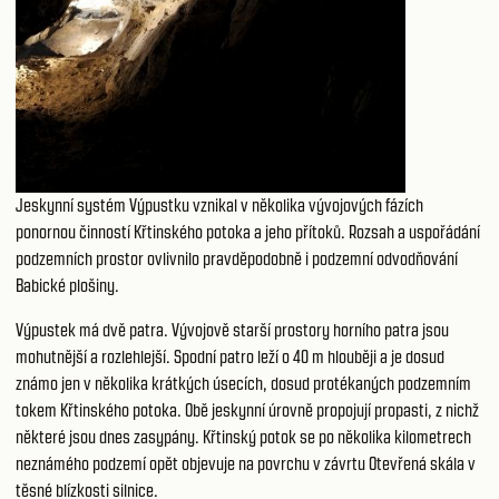
Jeskynní systém Výpustku vznikal v několika vývojových fázích
ponornou činností Křtinského potoka a jeho přítoků. Rozsah a uspořádání
podzemních prostor ovlivnilo pravděpodobně i podzemní odvodňování
Babické plošiny.
Výpustek má dvě patra. Vývojově starší prostory horního patra jsou
mohutnější a rozlehlejší. Spodní patro leží o 40 m hlouběji a je dosud
známo jen v několika krátkých úsecích, dosud protékaných podzemním
tokem Křtinského potoka. Obě jeskynní úrovně propojují propasti, z nichž
některé jsou dnes zasypány. Křtinský potok se po několika kilometrech
neznámého podzemí opět objevuje na povrchu v závrtu Otevřená skála v
těsné blízkosti silnice.