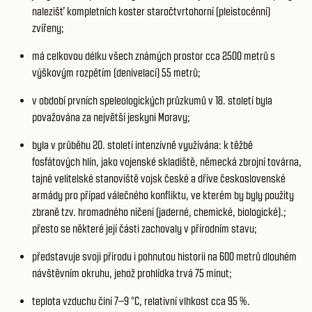
nalezišť kompletních koster staročtvrtohorní (pleistocénní)
zvířeny;
má celkovou délku všech známých prostor cca 2500 metrů s
výškovým rozpětím (denivelací) 55 metrů;
v období prvních speleologických průzkumů v 18. století byla
považována za největší jeskyni Moravy;
byla v průběhu 20. století intenzívně využívána: k těžbě
fosfátových hlín, jako vojenské skladiště, německá zbrojní továrna,
tajné velitelské stanoviště vojsk české a dříve československé
armády pro případ válečného konfliktu, ve kterém by byly použity
zbraně tzv. hromadného ničení (jaderné, chemické, biologické).;
přesto se některé její části zachovaly v přírodním stavu;
představuje svoji přírodu i pohnutou historii na 600 metrů dlouhém
návštěvním okruhu, jehož prohlídka trvá 75 minut;
teplota vzduchu činí 7–9 °C, relativní vlhkost cca 95 %.