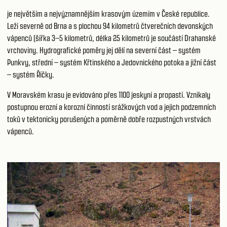
je největším a nejvýznamnějším krasovým územím v České republice.
Leží severně od Brna a s plochou 94 kilometrů čtverečních devonských
vápenců (šířka 3–5 kilometrů, délka 25 kilometrů je součástí Drahanské
vrchoviny. Hydrografické poměry jej dělí na severní část – systém
Punkvy, střední – systém Křtinského a Jedovnického potoka a jižní část
– systém Říčky.
V Moravském krasu je evidováno přes 1100 jeskyní a propastí. Vznikaly
postupnou erozní a korozní činností srážkových vod a jejich podzemních
toků v tektonicky porušených a poměrně dobře rozpustných vrstvách
vápenců.