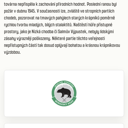
továrna nepřispěla k zachování přírodních hodnot. Poslední ranou byl
požár v dubnu 1945. V současnosti lze, zvláště ve stropních partiích
chodeb, pozorovat na tmavých pahýlech starých krápníků poměrně
rychlou tvorbu mladých, bílých stalaktitů. Naštěstí hůře přístupné
prostory, jako je Nízká chodba či Salmův Výpustek, nebyly lidskými
zásahy výrazněji poškozeny. Některé partie těchto veřejnosti
nepřístupných částí tak dosud oplývají bohatou a krásnou krápníkovou
výzdobou.