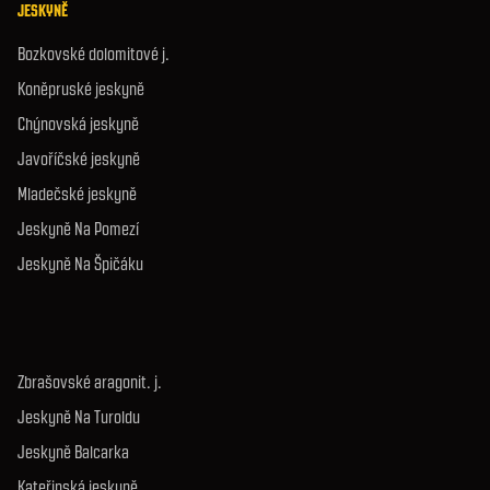
JESKYNĚ
Bozkovské dolomitové j.
Koněpruské jeskyně
Chýnovská jeskyně
Javoříčské jeskyně
Mladečské jeskyně
Jeskyně Na Pomezí
Jeskyně Na Špičáku
Zbrašovské aragonit. j.
Jeskyně Na Turoldu
Jeskyně Balcarka
Kateřinská jeskyně