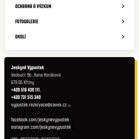
OCHRANA A VÝZKUM
FOTOGALERIE
OKOLÍ
Jeskyně Výpustek
Vedoucí: Bc. Hana Horáková
679 05 Křtiny
+420 516 439 111
,
+420 731 515 340
vypustek.rezervace@caves.cz
facebook.com/jeskynevypustek
instagram.com/jeskynevypustek