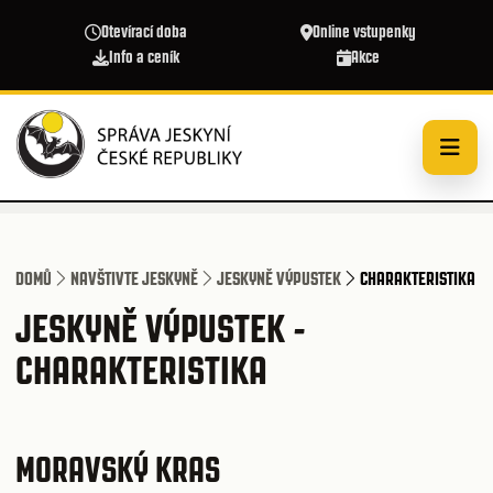
Přejít k hlavnímu obsahu
Otevírací doba
Online vstupenky
Info a ceník
Akce
DOMŮ
NAVŠTIVTE JESKYNĚ
JESKYNĚ VÝPUSTEK
CHARAKTERISTIKA
JESKYNĚ VÝPUSTEK -
CHARAKTERISTIKA
MORAVSKÝ KRAS