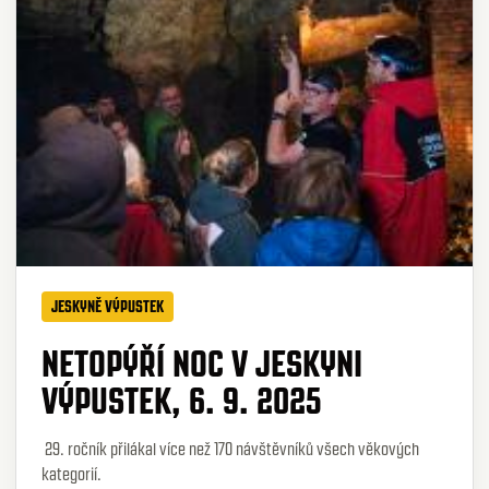
JESKYNĚ VÝPUSTEK
NETOPÝŘÍ NOC V JESKYNI
VÝPUSTEK, 6. 9. 2025
29. ročník přilákal více než 170 návštěvníků všech věkových
kategorií.