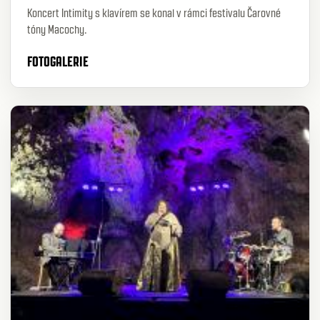
Koncert Intimity s klavírem
se konal v rámci festivalu Čarovné
tóny Macochy.
FOTOGALERIE