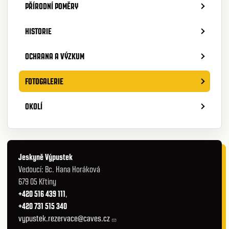
PŘÍRODNÍ POMĚRY
HISTORIE
OCHRANA A VÝZKUM
FOTOGALERIE
OKOLÍ
Jeskyně Výpustek
Vedoucí: Bc. Hana Horáková
679 05 Křtiny
+420 516 439 111
,
+420 731 515 340
vypustek.rezervace@caves.cz