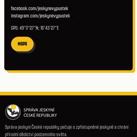
facebook.com/jeskynevypustek
instagram.com/jeskynevypustek
GPS: 49°17′27″N; 16°43′27″E
MAPA
Správa jeskyní České republiky pečuje o zpřístupněné jeskyně a chrání
přírodní dědictví podzemního světa.