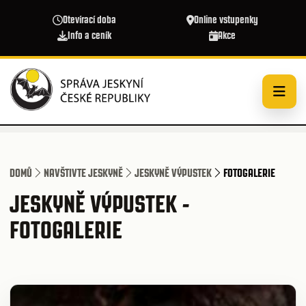
Přejít k hlavnímu obsahu
Otevírací doba
Online vstupenky
Info a ceník
Akce
DOMŮ
NAVŠTIVTE JESKYNĚ
JESKYNĚ VÝPUSTEK
FOTOGALERIE
JESKYNĚ VÝPUSTEK -
FOTOGALERIE