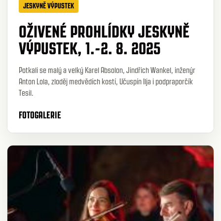
JESKYNĚ VÝPUSTEK
OŽIVENÉ PROHLÍDKY JESKYNĚ
VÝPUSTEK, 1.-2. 8. 2025
Potkali se malý a velký Karel Absolon, Jindřich Wankel, inženýr
Anton Lola, zloděj medvědích kostí, Učuspín Ilja i podpraporčík
Tesil.
FOTOGALERIE