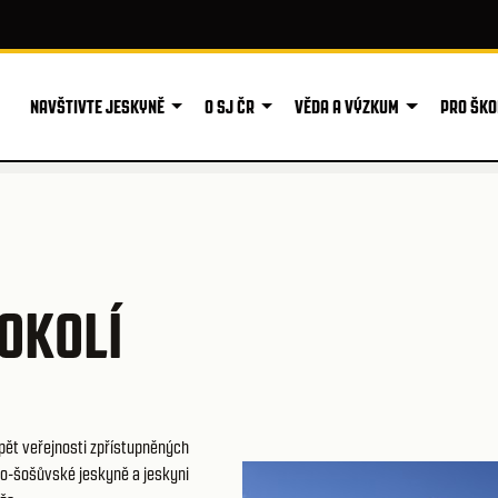
NAVŠTIVTE JESKYNĚ
O SJ ČR
VĚDA A VÝZKUM
PRO ŠKO
OKOLÍ
pět veřejnosti zpřístupněných
ko-šošůvské jeskyně a jeskyni