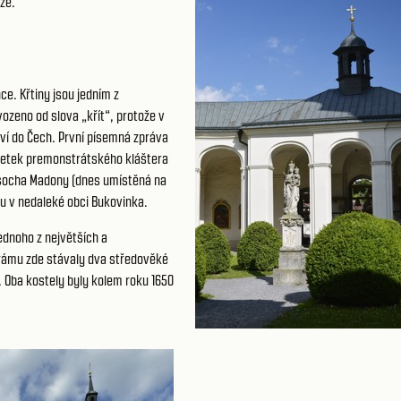
že.
e. Křtiny jsou jedním z
ozeno od slova „křít“, protože v
tví do Čech. První písemná zpráva
majetek premonstrátského kláštera
 socha Madony (dnes umístěná na
nu v nedaleké obci Bukovinka.
ednoho z největších a
hrámu zde stávaly dva středověké
í. Oba kostely byly kolem roku 1650