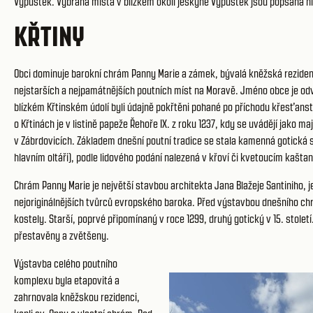
Výpustek. Vybraná místa v blízkém okolí jeskyně Výpustek jsou popsána ní
KŘTINY
Obci dominuje barokní chrám Panny Marie a zámek, bývalá kněžská rezidenc
nejstarších a nejpamátnějších poutních míst na Moravě. Jméno obce je odv
blízkém Křtinském údolí byli údajně pokřtěni pohané po příchodu křesťans
o Křtinách je v listině papeže Řehoře IX. z roku 1237, kdy se uvádějí jako 
v Zábrdovicích. Základem dnešní poutní tradice se stala kamenná gotická
hlavním oltáři), podle lidového podání nalezená v křoví či kvetoucím kašta
Chrám Panny Marie je největší stavbou architekta Jana Blažeje Santiniho, j
nejoriginálnějších tvůrců evropského baroka. Před výstavbou dnešního c
kostely. Starší, poprvé připomínaný v roce 1299, druhý gotický v 15. stolet
přestavěny a zvětšeny.
Výstavba celého poutního
komplexu byla etapovitá a
zahrnovala kněžskou rezidenci,