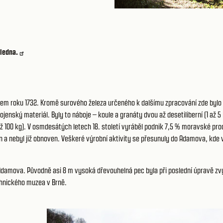
ledna.
m roku 1732. Kromě surového železa určeného k dalšímu zpracování zde bylo
jenský materiál. Byly to náboje – koule a granáty dvou až desetiliberní (1 až 5 
ž 100 kg). V osmdesátých letech 18. století vyráběl podnik 7,5 % moravské pr
n a nebyl již obnoven. Veškeré výrobní aktivity se přesunuly do Adamova, kde v
Adamova. Původně asi 8 m vysoká dřevouhelná pec byla při poslední úpravě z
echnického muzea v Brně.