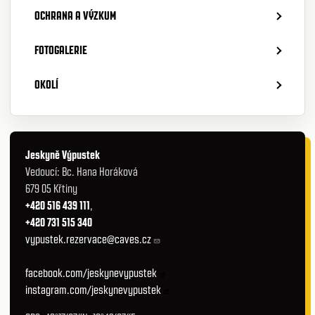
OCHRANA A VÝZKUM
FOTOGALERIE
OKOLÍ
Jeskyně Výpustek
Vedoucí: Bc. Hana Horáková
679 05 Křtiny
+420 516 439 111
,
+420 731 515 340
vypustek.rezervace@caves.cz
facebook.com/jeskynevypustek
instagram.com/jeskynevypustek