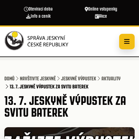
Přejít k hlavnímu obsahu
Otevírací doba
Online vstupenky
Info a ceník
Akce
DOMŮ
NAVŠTIVTE JESKYNĚ
JESKYNĚ VÝPUSTEK
AKTUALITY
13. 7. JESKYNĚ VÝPUSTEK ZA SVITU BATEREK
13. 7. JESKYNĚ VÝPUSTEK ZA
SVITU BATEREK