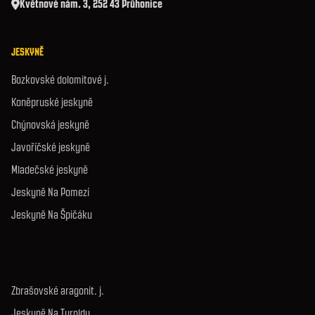
Květnové nám. 3, 252 43 Průhonice
JESKYNĚ
Bozkovské dolomitové j.
Koněpruské jeskyně
Chýnovská jeskyně
Javoříčské jeskyně
Mladečské jeskyně
Jeskyně Na Pomezí
Jeskyně Na Špičáku
Zbrašovské aragonit. j.
Jeskyně Na Turoldu