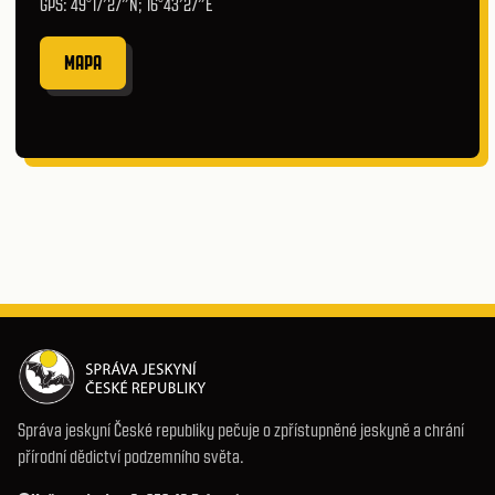
GPS: 49°17′27″N; 16°43′27″E
MAPA
Správa jeskyní České republiky pečuje o zpřístupněné jeskyně a chrání
přírodní dědictví podzemního světa.