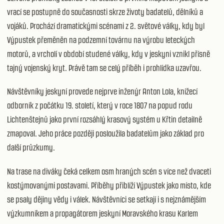
vrací se postupně do současnosti skrze životy badatelů, dělníků a
vojáků. Prochází dramatickými scénami z 2. světové války, kdy byl
Výpustek přeměněn na podzemní továrnu na výrobu leteckých
motorů, a vrcholí v období studené války, kdy v jeskyni vznikl přísně
tajný vojenský kryt. Právě tam se celý příběh i prohlídka uzavřou.
Návštěvníky jeskyní provede nejprve inženýr Anton Lola, knížecí
odborník z počátku 19. století, který v roce 1807 na popud rodu
Lichtenštejnů jako první rozsáhlý krasový systém u Křtin detailně
zmapoval. Jeho práce později posloužila badatelům jako základ pro
další průzkumy.
Na trase na diváky čeká celkem osm hraných scén s více než dvaceti
kostýmovanými postavami. Příběhy přiblíží Výpustek jako místo, kde
se psaly dějiny vědy i válek. Návštěvníci se setkají i s nejznámějším
výzkumníkem a propagátorem jeskyní Moravského krasu Karlem