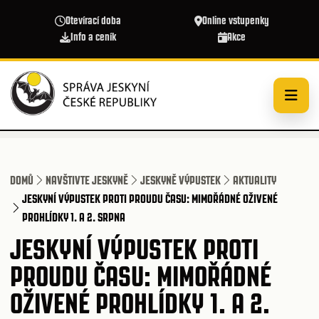
Přejít k hlavnímu obsahu
Otevírací doba
Online vstupenky
Info a ceník
Akce
DOMŮ
NAVŠTIVTE JESKYNĚ
JESKYNĚ VÝPUSTEK
AKTUALITY
JESKYNÍ VÝPUSTEK PROTI PROUDU ČASU: MIMOŘÁDNÉ OŽIVENÉ
PROHLÍDKY 1. A 2. SRPNA
JESKYNÍ VÝPUSTEK PROTI
PROUDU ČASU: MIMOŘÁDNÉ
OŽIVENÉ PROHLÍDKY 1. A 2.