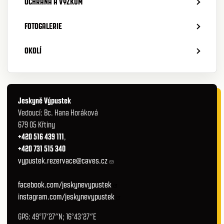
OCHRANA A VÝZKUM
FOTOGALERIE
OKOLÍ
Jeskyně Výpustek
Vedoucí: Bc. Hana Horáková
679 05 Křtiny
+420 516 439 111
,
+420 731 515 340
vypustek.rezervace@caves.cz
facebook.com/jeskynevypustek
instagram.com/jeskynevypustek
GPS: 49°17′27″N; 16°43′27″E