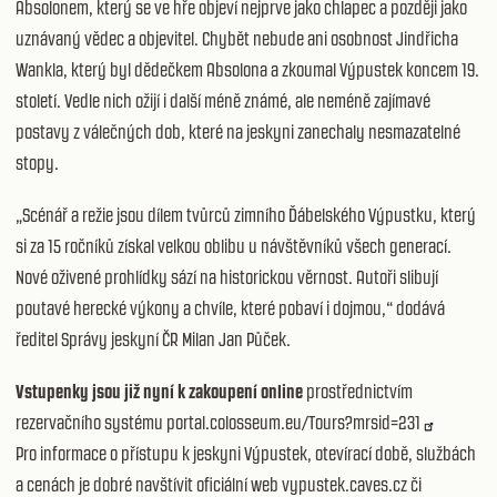
Absolonem, který se ve hře objeví nejprve jako chlapec a později jako
uznávaný vědec a objevitel. Chybět nebude ani osobnost Jindřicha
Wankla, který byl dědečkem Absolona a zkoumal Výpustek koncem 19.
století. Vedle nich ožijí i další méně známé, ale neméně zajímavé
postavy z válečných dob, které na jeskyni zanechaly nesmazatelné
stopy.
„Scénář a režie jsou dílem tvůrců zimního Ďábelského Výpustku, který
si za 15 ročníků získal velkou oblibu u návštěvníků všech generací.
Nové oživené prohlídky sází na historickou věrnost. Autoři slibují
poutavé herecké výkony a chvíle, které pobaví i dojmou,“ dodává
ředitel Správy jeskyní ČR Milan Jan Půček.
Vstupenky jsou již nyní k zakoupení online
prostřednictvím
rezervačního systému
portal.colosseum.eu/Tours?mrsid=231
Pro informace o přístupu k jeskyni Výpustek, otevírací době, službách
a cenách je dobré navštívit oficiální web vypustek.caves.cz či