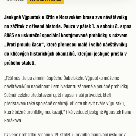
Jeskyně Výpustek u Křtin v Moravském krasu zve návštěvníky
na
zážitek z oživené historie. Pouze
v pátek 1. a sobotu 2. srpna
2025
se uskuteční speciální kostýmované prohlídky s názvem
„Proti proudu času“, které přenesou malé i velké návštěvníky
do klíčových historických okamžiků, kterými jeskyně prošla v
průběhu staletí.
„Těší nás, že po zimním úspěchu Ďábelského Výpustku můžeme
návštěvníkům nabídnout i letní variantu zábavné a poučné prohlídky.
Scénář celého představení opět napsali naši průvodci, kteří
představení také společně odehrají. Přijďte objevit tváře Výpustku,
které běžné prohlídky neukazují,“ říká vedoucí jeskyně Výpustek Hana
Horáková.
Oživené prohlídky začnou v 19. století u prvního mapování jeskyně a