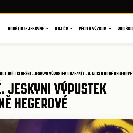
NAVŠTIVTE JESKYNĚ
O SJ ČR
VĚDA A VÝZKUM
PRO ŠKO
DULOVÁ I ČEREŠNĚ. JESKYNI VÝPUSTEK ROZEZNÍ 11. 4. POCTA HANĚ HEGEROVÉ
. JESKYNI VÝPUSTEK
ANĚ HEGEROVÉ