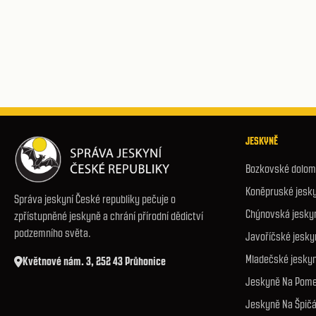
JESKYNĚ
Bozkovské dolomi
Koněpruské jesk
Správa jeskyní České republiky pečuje o
Chýnovská jesky
zpřístupněné jeskyně a chrání přírodní dědictví
podzemního světa.
Javoříčské jesky
Mladečské jesky
Květnové nám. 3, 252 43 Průhonice
Jeskyně Na Pome
Jeskyně Na Špič