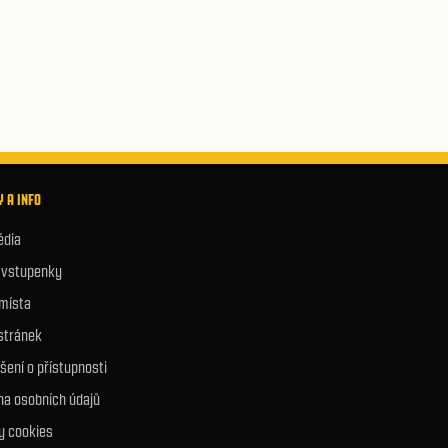
 A INFO
édia
e vstupenky
 místa
stránek
šení o přístupnosti
na osobních údajů
y cookies