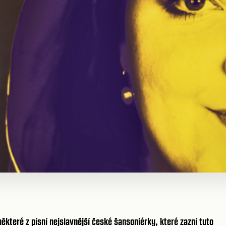
některé z písní nejslavnější české šansoniérky, které zazní tuto