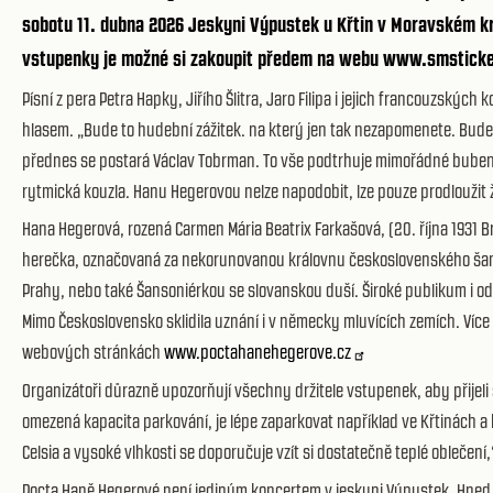
sobotu 11. dubna 2026 Jeskyni Výpustek u Křtin v Moravském k
vstupenky je možné si zakoupit předem na webu
www.smsticke
Písní z pera Petra Hapky, Jiřího Šlitra, Jaro Filipa i jejich francouzs
hlasem. „Bude to hudební zážitek. na který jen tak nezapomenete. Budete 
přednes se postará Václav Tobrman. To vše podtrhuje mimořádné bube
rytmická kouzla. Hanu Hegerovou nelze napodobit, lze pouze prodloužit ž
Hana Hegerová, rozená Carmen Mária Beatrix Farkašová, (20. října 1931 
herečka, označovaná za nekorunovanou královnu československého šanson
Prahy, nebo také Šansoniérkou se slovanskou duší. Široké publikum i od
Mimo Československo sklidila uznání i v německy mluvících zemích. Více 
webových stránkách
www.poctahanehegerove.cz
Organizátoři důrazně upozorňují všechny držitele vstupenek, aby přijeli
omezená kapacita parkování, je lépe zaparkovat například ve Křtinách a k
Celsia a vysoké vlhkosti se doporučuje vzít si dostatečně teplé obleče
Pocta Haně Hegerové není jediným koncertem v jeskyni Výpustek. Hned d