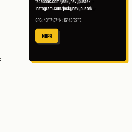
facebook.com/jeskynevypustek
instagram.com/jeskynevypustek
GPS: 49°17′27″N; 16°43′27″E
MAPA
z