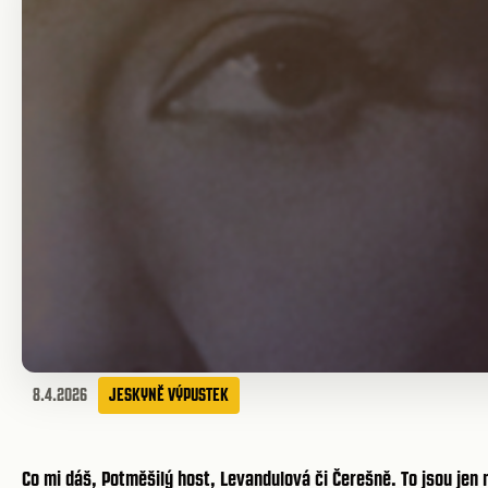
8.4.2026
JESKYNĚ VÝPUSTEK
Co mi dáš, Potměšilý host, Levandulová či Čerešně. To jsou jen 