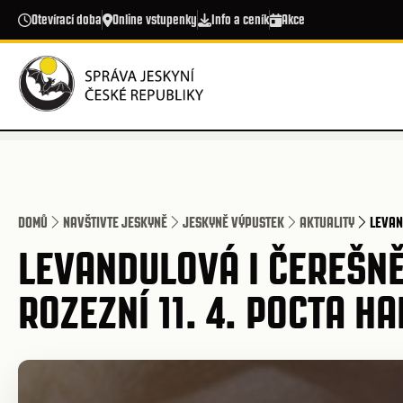
Přejít k hlavnímu obsahu
Otevírací doba
Online vstupenky
Info a ceník
Akce
DOMŮ
NAVŠTIVTE JESKYNĚ
JESKYNĚ VÝPUSTEK
AKTUALITY
LEVAN
LEVANDULOVÁ I ČEREŠNĚ
ROZEZNÍ 11. 4. POCTA H