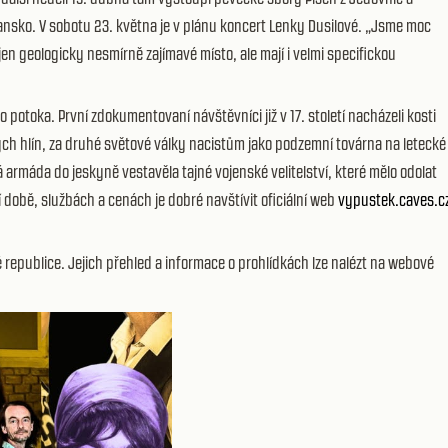
lansko. V sobotu 23. května je v plánu koncert Lenky Dusilové. „Jsme moc
n geologicky nesmírně zajímavé místo, ale mají i velmi specifickou
otoka. První zdokumentovaní návštěvníci již v 17. století nacházeli kosti
vých hlín, za druhé světové války nacistům jako podzemní továrna na letecké
 armáda do jeskyně vestavěla tajné vojenské velitelství, které mělo odolat
í době, službách a cenách je dobré navštívit oficiální web
vypustek.caves.c
é republice. Jejich přehled a informace o prohlídkách lze nalézt na webové