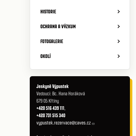
HISTORIE
OCHRANA A VÝZKUM
FOTOGALERIE
OKOLÍ
Jeskyně Výpustek
Vedoucí: Bc. Hana Horáková
679 05 Křtiny
+420 516 439 111
,
+420 731 515 340
vypustek.rezervace@caves.cz