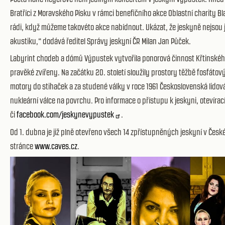
Bratříci z Moravského Písku v rámci benefičního akce Oblastní charity B
rádi, když můžeme takovéto akce nabídnout. Ukázat, že jeskyně nejsou je
akustiku,“ dodává ředitel Správy jeskyní ČR Milan Jan Půček.
Labyrint chodeb a dómů Výpustek vytvořila ponorová činnost Křtinského p
pravěké zvířeny.
Na začátku 20. století sloužily prostory těžbě fosfáto
motory do stihaček a za studené války v roce 1961 Československá lidová
nukleární válce na povrchu.
Pro informace o přístupu k jeskyni, otevírac
či
facebook.com/jeskynevypustek
.
Od 1. dubna je již plně otevřeno všech 14 zpřístupněných jeskyní v Česk
stránce
www.caves.cz
.