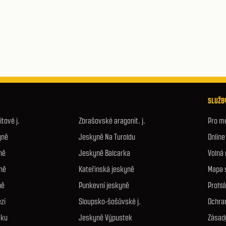
SLUŽBY
tové j.
Zbrašovské aragonit. j.
Pro m
yně
Jeskyně Na Turoldu
Onlin
ně
Jeskyně Balcarka
Volná
ně
Kateřinská jeskyně
Mapa 
ně
Punkevní jeskyně
Prohlá
zí
Sloupsko-šošůvské j.
Ochra
áku
Jeskyně Výpustek
Zásad