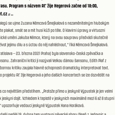
rasu. Program s názvem Ať žije Hegerová začne od 18:00,
t.cz
.
.
kých kolegů se ujme Zuzana Němcová Šmejkalová s nezaměnitelným hlubokým
plakat, smát se a mít husí kůži po těle. O klavírní úpravy a virtuozní
nické umění Jakuba Němce, který na svou soupravu předvádí skutečně
ivot jejímu dílu a s úctou do něj nahlédnout,“ říká Němcová Šmejkalová.
Bratislava – 23. března 2021 Praha) byla slovensko-česká zpěvačka a
u. Zahraniční kritici ji nazývali Velkou dámou šansonu, Edith Piaf z
bornou kritiku zaujala hlavně schopností dramaticky interpretovat text.
o projektu Ať žije Hegerová a jeho dalších koncertech se lze dozvědět na
 s co největším předstihem. „Protože přímo u jeskyně Výpustek je jen velmi
 jeskyni dojít. Vzhledem k teplotě v jeskyních maximálně mezi 6 až 8 stupni
ní,“ upozorňuje vedoucí jeskyně Výpustek Hana Horáková.
alší neděli 19. dubna tam vystoupí pěvecké sbory Píseň z Jedovnic a