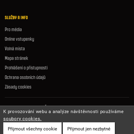
SLUŽBY A INFO
Pro média
Online vstupenky
Volná místa
Mapa stránek
Prohlášení o přístupnosti
Ochrana osobních údajů
Zásady cookies
© 2026 Správa jeskyní České republiky. Všechna práva vyhrazena.
K provozování webu a analýze návštěvnosti používáme
soubory cookies.
Přijmout všechny cookie
Přijmout jen nezbytné
Cookies