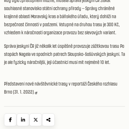
Aby bylo zpřístupnění možné, musela Správa jeskyní ČR získat
souhlasné stanovisko státní ochrany přírody – Správy chráněné
krajinné oblasti Moravský kras a báňského úřadu, který dohlíží na
bezpečnost činností v podzemí. Vstupné na druhou trasu je 300 Kč,
vzhledem k náročnosti organizace provozu bez slevových variant.
Správa jeskyní ČR již několik let úspěšně provozuje zážitkovou trasu Po
stopách Nagela ve spodních patrech Sloupsko-šošůvských jeskyní. Ta
je ale fyzicky náročnější, její účastníci musí mít nejméně 10 let.
Představení nové návštěvnické trasy v
reportáži Českého rozhlasu
Brno (31. 1. 2022)