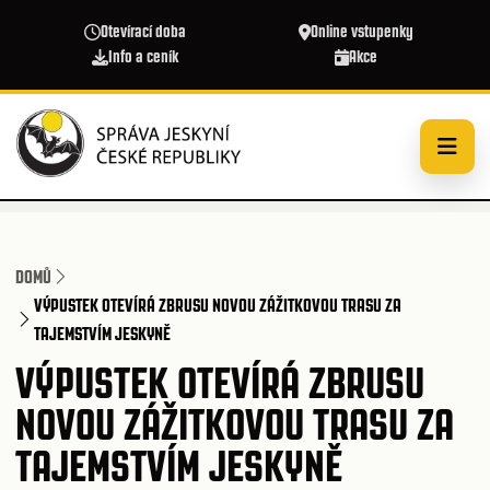
Přejít k hlavnímu obsahu
Otevírací doba
Online vstupenky
Info a ceník
Akce
DOMŮ
VÝPUSTEK OTEVÍRÁ ZBRUSU NOVOU ZÁŽITKOVOU TRASU ZA
TAJEMSTVÍM JESKYNĚ
VÝPUSTEK OTEVÍRÁ ZBRUSU
NOVOU ZÁŽITKOVOU TRASU ZA
TAJEMSTVÍM JESKYNĚ