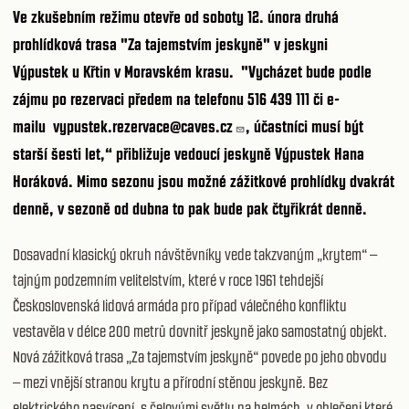
Ve zkušebním režimu otevře od soboty 12. února druhá
prohlídková trasa "Za tajemstvím jeskyně" v
jeskyni
Výpustek
u Křtin v Moravském krasu. "Vycházet bude
podle
zájmu po rezervaci předem na telefonu 516 439 111
či e-
mailu
vypustek.rezervace@caves.cz
, účastníci musí být
starší šesti let,“ přibližuje vedoucí jeskyně Výpustek Hana
Horáková. Mimo sezonu jsou možné zážitkové prohlídky dvakrát
denně, v sezoně od dubna to pak bude pak čtyřikrát denně.
Dosavadní klasický okruh návštěvníky vede takzvaným „krytem“ –
tajným podzemním velitelstvím, které v roce 1961 tehdejší
Československá lidová armáda pro případ válečného konfliktu
vestavěla v délce 200 metrů dovnitř jeskyně jako samostatný objekt.
Nová zážitková trasa „Za tajemstvím jeskyně“ povede po jeho obvodu
– mezi vnější stranou krytu a přírodní stěnou jeskyně. Bez
elektrického nasvícení, s čelovými světly na helmách, v oblečeni které