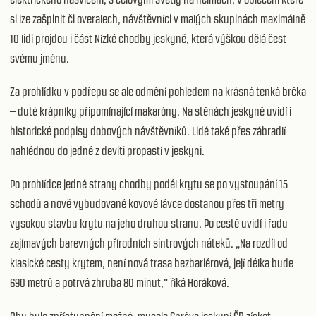
si lze zašpinit či overalech, návštěvníci v malých skupinách maximálně
10 lidí projdou i část Nízké chodby jeskyně, která výškou dělá čest
svému jménu.
Za prohlídku v podřepu se ale odmění pohledem na krásná tenká brčka
– duté krápníky připomínající makaróny. Na stěnách jeskyně uvidí i
historické podpisy dobových návštěvníků. Lidé také přes zábradlí
nahlédnou do jedné z devíti propastí v jeskyni.
Po prohlídce jedné strany chodby podél krytu se po vystoupání 15
schodů a nově vybudované kovové lávce dostanou přes tři metry
vysokou stavbu krytu na jeho druhou stranu. Po cestě uvidí i řadu
zajímavých barevných přírodních sintrových náteků. „Na rozdíl od
klasické cesty krytem, není nová trasa bezbariérová, její délka bude
690 metrů a potrvá zhruba 80 minut," říká Horáková.