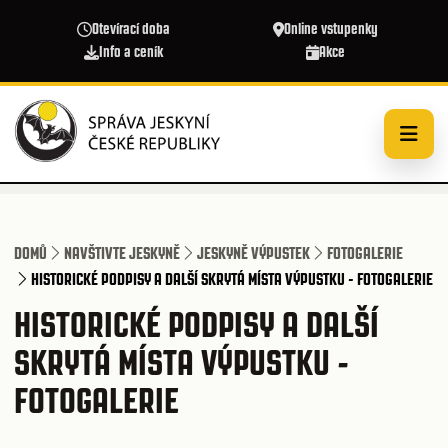
Přejít k hlavnímu obsahu
Otevírací doba
Online vstupenky
Info a ceník
Akce
DOMŮ
NAVŠTIVTE JESKYNĚ
JESKYNĚ VÝPUSTEK
FOTOGALERIE
HISTORICKÉ PODPISY A DALŠÍ SKRYTÁ MÍSTA VÝPUSTKU - FOTOGALERIE
HISTORICKÉ PODPISY A DALŠÍ
SKRYTÁ MÍSTA VÝPUSTKU -
FOTOGALERIE