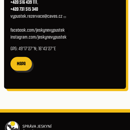
+420 516 439 111
,
+420 731 515 340
vypustek.rezervace@caves.cz
facebook.com/jeskynevypustek
instagram.com/jeskynevypustek
GPS: 49°17′27″N; 16°43′27″E
MAPA