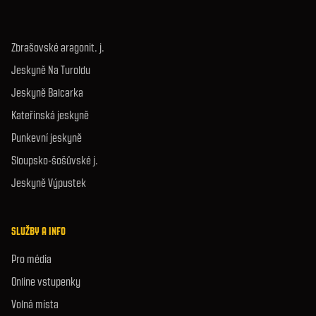
Zbrašovské aragonit. j.
Jeskyně Na Turoldu
Jeskyně Balcarka
Kateřinská jeskyně
Punkevní jeskyně
Sloupsko-šošůvské j.
Jeskyně Výpustek
SLUŽBY A INFO
Pro média
Online vstupenky
Volná místa