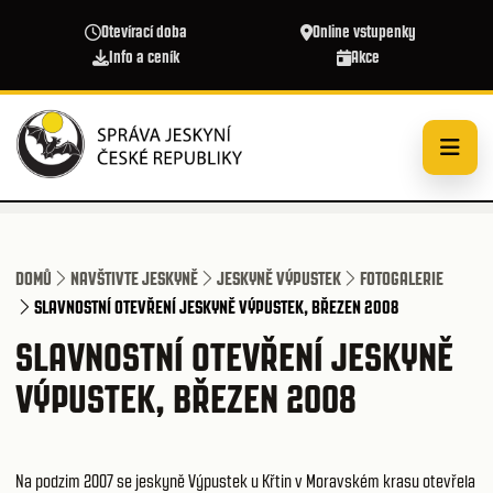
Přejít k hlavnímu obsahu
Otevírací doba
Online vstupenky
Info a ceník
Akce
DOMŮ
NAVŠTIVTE JESKYNĚ
JESKYNĚ VÝPUSTEK
FOTOGALERIE
SLAVNOSTNÍ OTEVŘENÍ JESKYNĚ VÝPUSTEK, BŘEZEN 2008
SLAVNOSTNÍ OTEVŘENÍ JESKYNĚ
VÝPUSTEK, BŘEZEN 2008
Na podzim 2007 se jeskyně Výpustek u Křtin v Moravském krasu otevřela