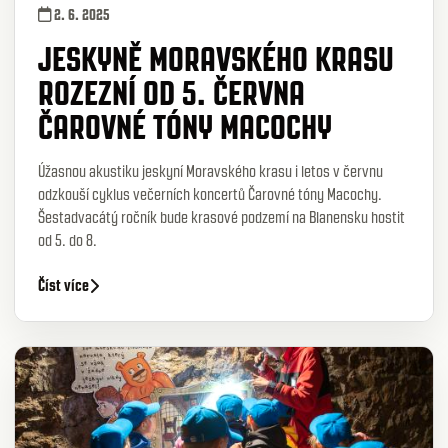
2. 6. 2025
JESKYNĚ MORAVSKÉHO KRASU
ROZEZNÍ OD 5. ČERVNA
ČAROVNÉ TÓNY MACOCHY
Úžasnou akustiku jeskyní Moravského krasu i letos v červnu
odzkouší cyklus večerních koncertů Čarovné tóny Macochy.
Šestadvacátý ročník bude krasové podzemí na Blanensku hostit
od 5. do 8.
Číst více