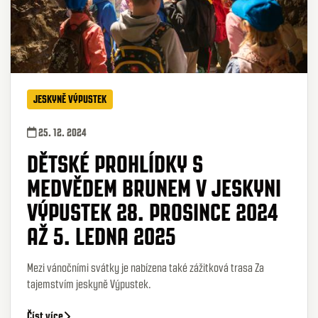
JESKYNĚ VÝPUSTEK
25. 12. 2024
DĚTSKÉ PROHLÍDKY S
MEDVĚDEM BRUNEM V JESKYNI
VÝPUSTEK 28. PROSINCE 2024
AŽ 5. LEDNA 2025
Mezi vánočními svátky je nabízena také zážitková trasa
Za
tajemstvím jeskyně Výpustek
.
Číst více