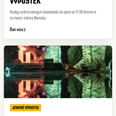
VÝPUSTEK
Hudby světoznámých skladatelů se ujme od 17:00 Komorní
orchestr města Blanska.
Číst více
JESKYNĚ VÝPUSTEK