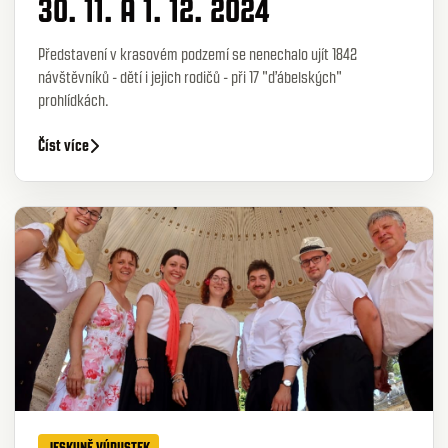
30. 11. A 1. 12. 2024
Představení v krasovém podzemí se nenechalo ujít 1842
návštěvníků - dětí i jejich rodičů - při 17 "ďábelských"
prohlídkách.
Číst více
JESKYNĚ VÝPUSTEK