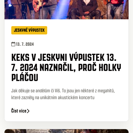
JESKYNĚ VÝPUSTEK
13. 7. 2024
KEKS V JESKYNI VÝPUSTEK 13.
7. 2024 NAZNAČIL, PROČ HOLKY
PLÁČOU
Jak děkuje se andělům či Víš. To jsou jen některé z megahitů,
které zazněly na unikátním akustickém koncertu
Číst více