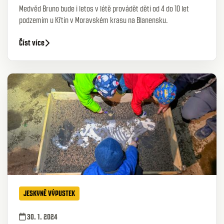
Medvěd Bruno bude i letos v létě provádět děti od 4 do 10 let
podzemím u Křtin v Moravském krasu na Blanensku.
Číst více
JESKYNĚ VÝPUSTEK
30. 1. 2024