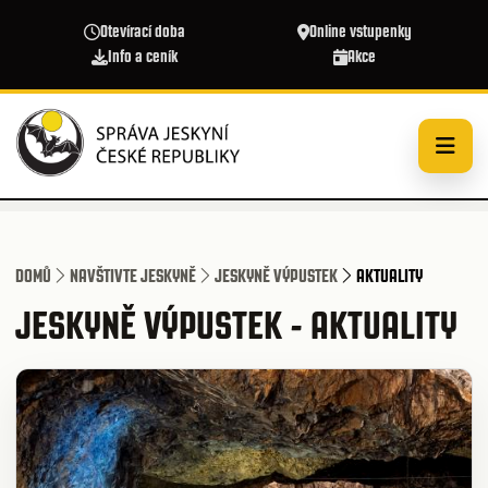
Přejít k hlavnímu obsahu
Otevírací doba
Online vstupenky
Info a ceník
Akce
DOMŮ
NAVŠTIVTE JESKYNĚ
JESKYNĚ VÝPUSTEK
AKTUALITY
JESKYNĚ VÝPUSTEK - AKTUALITY