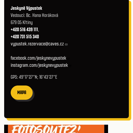
Jeskyně Výpustek
Vedoucí: Bc. Hana Horáková
679 05 Křtiny
+420 516 439 111
,
+420 731 515 340
vypustek.rezervace@caves.cz
facebook.com/jeskynevypustek
instagram.com/jeskynevypustek
GPS: 49°17′27″N; 16°43′27″E
MAPA